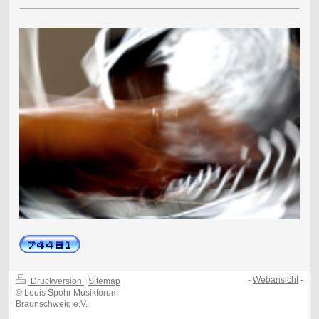
-
Webansicht
-
Druckversion
|
Sitemap
© Louis Spohr Musikforum
Braunschweig e.V.