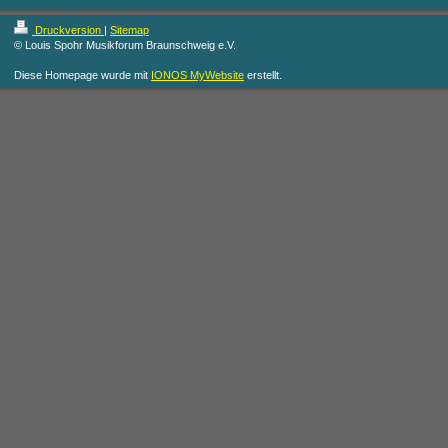
Druckversion
|
Sitemap
© Louis Spohr Musikforum Braunschweig e.V.
Diese Homepage wurde mit
IONOS MyWebsite
erstellt.