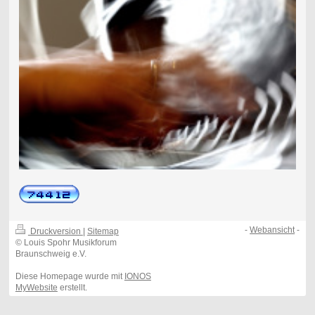
-
Webansicht
-
Druckversion
|
Sitemap
© Louis Spohr Musikforum
Braunschweig e.V.
Diese Homepage wurde mit
IONOS
MyWebsite
erstellt.