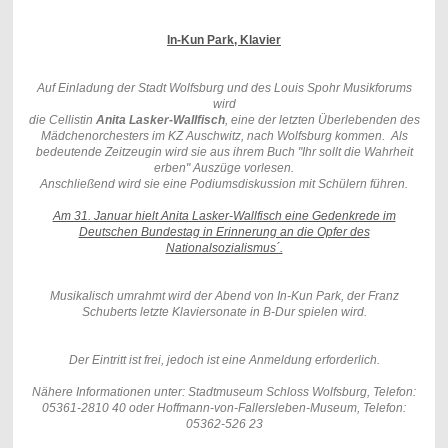
In-Kun Park, Klavier
Auf Einladung der Stadt Wolfsburg und des Louis Spohr Musikforums
wird
die Cellistin
Anita Lasker-Wallfisch
, eine der letzten Überlebenden des
Mädchenorchesters im KZ Auschwitz, nach Wolfsburg kommen. Als
bedeutende Zeitzeugin wird sie aus ihrem Buch "Ihr sollt die Wahrheit
erben" Auszüge vorlesen.
Anschließend wird sie eine Podiumsdiskussion mit Schülern führen.
Am 31. Januar hielt Anita Lasker-Wallfisch eine Gedenkrede im
Deutschen Bundestag in Erinnerung an die Opfer des
Nationalsozialismus´.
Musikalisch umrahmt wird der Abend von In-Kun Park, der Franz
Schuberts letzte Klaviersonate in B-Dur spielen wird.
Der Eintritt ist frei, jedoch ist eine Anmeldung erforderlich.
Nähere Informationen unter: Stadtmuseum Schloss Wolfsburg, Telefon:
05361-2810 40 oder Hoffmann-von-Fallersleben-Museum, Telefon:
05362-526 23