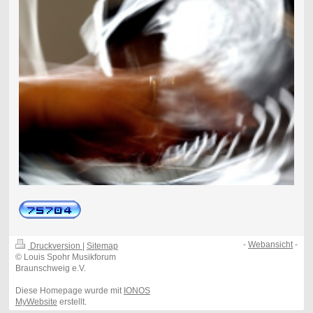
-
Webansicht
-
Druckversion
|
Sitemap
© Louis Spohr Musikforum
Braunschweig e.V.
Diese Homepage wurde mit
IONOS
MyWebsite
erstellt.