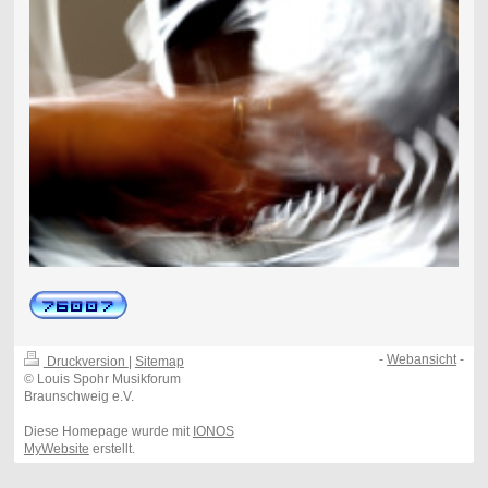
-
Webansicht
-
Druckversion
|
Sitemap
© Louis Spohr Musikforum
Braunschweig e.V.
Diese Homepage wurde mit
IONOS
MyWebsite
erstellt.